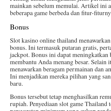
mainkan sebelum memulai. Artikel ini
beberapa game berbeda dan fitur-fiturny
Bonus
Slot kasino online thailand menawarka
bonus. Ini termasuk putaran gratis, per
jackpot. Bonus ini dapat meningkatkan
membantu Anda menang besar. Selain itu,
menawarkan beragam permainan dan am
Ini menjadikan mereka pilihan yang san
baru.
Bonus tersebut tetap menghasilkan remu
rupiah. Penyediaan slot game Thailand 
persyaratan minimum yang cukup rendah