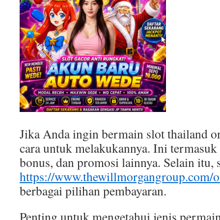
Jika Anda ingin bermain slot thailand o
cara untuk melakukannya. Ini termasuk
bonus, dan promosi lainnya. Selain itu, 
https://www.thewillmorgangroup.com/ou
berbagai pilihan pembayaran.
Penting untuk mengetahui jenis permai