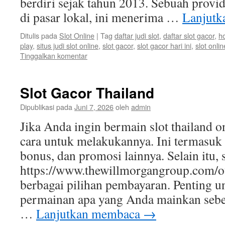
berdiri sejak tahun 2013. Sebuah provide
di pasar lokal, ini menerima …
Lanjut
Ditulis pada
Slot Online
|
Tag
daftar judi slot
,
daftar slot gacor
,
h
play
,
situs judi slot online
,
slot gacor
,
slot gacor hari ini
,
slot onlin
Tinggalkan komentar
Slot Gacor Thailand
Dipublikasi pada
Juni 7, 2026
oleh
admin
Jika Anda ingin bermain slot thailand o
cara untuk melakukannya. Ini termasuk
bonus, dan promosi lainnya. Selain itu, 
https://www.thewillmorgangroup.com/o
berbagai pilihan pembayaran. Penting u
permainan apa yang Anda mainkan sebe
…
Lanjutkan membaca
→