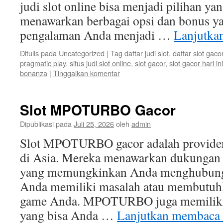
judi slot online bisa menjadi pilihan ya
menawarkan berbagai opsi dan bonus 
pengalaman Anda menjadi …
Lanjutk
Ditulis pada
Uncategorized
|
Tag
daftar judi slot
,
daftar slot gaco
pragmatic play
,
situs judi slot online
,
slot gacor
,
slot gacor hari ini
bonanza
|
Tinggalkan komentar
Slot MPOTURBO Gacor
Dipublikasi pada
Juli 25, 2026
oleh
admin
Slot MPOTURBO gacor adalah provider 
di Asia. Mereka menawarkan dukungan 
yang memungkinkan Anda menghubungi 
Anda memiliki masalah atau membutuh
game Anda. MPOTURBO juga memiliki
yang bisa Anda …
Lanjutkan membaca