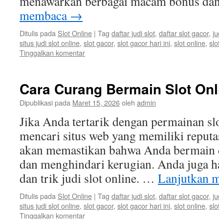
menawarkan berbagai macam bonus da
membaca
→
Ditulis pada
Slot Online
|
Tag
daftar judi slot
,
daftar slot gacor
,
ju
situs judi slot online
,
slot gacor
,
slot gacor hari ini
,
slot online
,
slo
Tinggalkan komentar
Cara Curang Bermain Slot Onl
Dipublikasi pada
Maret 15, 2026
oleh
admin
Jika Anda tertarik dengan permainan sl
mencari situs web yang memiliki reputa
akan memastikan bahwa Anda bermain d
dan menghindari kerugian. Anda juga h
dan trik judi slot online. …
Lanjutkan
Ditulis pada
Slot Online
|
Tag
daftar judi slot
,
daftar slot gacor
,
ju
situs judi slot online
,
slot gacor
,
slot gacor hari ini
,
slot online
,
slo
Tinggalkan komentar