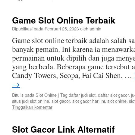
Game Slot Online Terbaik
Dipublikasi pada
Februari 25, 2026
oleh
admin
Game slot online terbaik adalah salah sa
banyak pemain. Ini karena ia menawar
permainan untuk dipilih dan juga meny
yang berbeda. Beberapa game tersebut an
Candy Towers, Scopa, Fai Cai Shen, …
→
Ditulis pada
Slot Online
|
Tag
daftar judi slot
,
daftar slot gacor
,
ju
situs judi slot online
,
slot gacor
,
slot gacor hari ini
,
slot online
,
slo
Tinggalkan komentar
Slot Gacor Link Alternatif