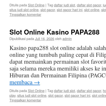
Ditulis pada
Slot Online
|
Tag
daftar judi slot
,
daftar slot gacor
,
ju
situs judi slot online
,
slot gacor
,
slot gacor hari ini
,
slot online
,
slo
Tinggalkan komentar
Slot Online Kasino PAPA288
Dipublikasi pada
Juli 16, 2026
oleh
admin
Kasino papa288 slot online adalah salah 
online yang tumbuh paling cepat di Fili
dapat memainkan permainan slot favori
saja selama mereka memiliki akses ke in
Hiburan dan Permainan Filipina (PA
membaca
→
Ditulis pada
Slot Online
|
Tag
daftar judi slot
,
daftar slot gacor
,
h
play
,
situs judi slot online
,
slot gacor
,
slot gacor hari ini
,
slot onlin
Tinggalkan komentar