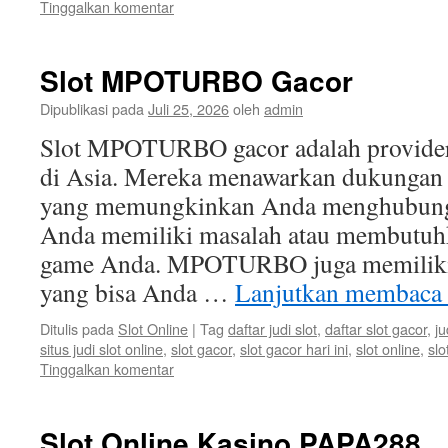
Tinggalkan komentar
Slot MPOTURBO Gacor
Dipublikasi pada
Juli 25, 2026
oleh
admin
Slot MPOTURBO gacor adalah provider 
di Asia. Mereka menawarkan dukungan 
yang memungkinkan Anda menghubungi 
Anda memiliki masalah atau membutuh
game Anda. MPOTURBO juga memiliki
yang bisa Anda …
Lanjutkan membaca
Ditulis pada
Slot Online
|
Tag
daftar judi slot
,
daftar slot gacor
,
ju
situs judi slot online
,
slot gacor
,
slot gacor hari ini
,
slot online
,
slo
Tinggalkan komentar
Slot Online Kasino PAPA288