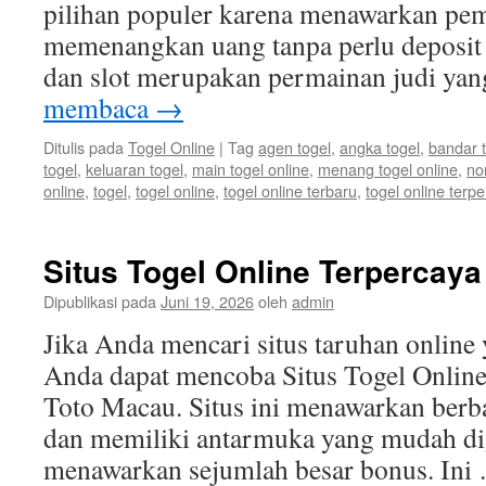
pilihan populer karena menawarkan pe
memenangkan uang tanpa perlu deposit 
dan slot merupakan permainan judi y
membaca
→
Ditulis pada
Togel Online
|
Tag
agen togel
,
angka togel
,
bandar 
togel
,
keluaran togel
,
main togel online
,
menang togel online
,
no
online
,
togel
,
togel online
,
togel online terbaru
,
togel online terp
Situs Togel Online Terpercaya
Dipublikasi pada
Juni 19, 2026
oleh
admin
Jika Anda mencari situs taruhan online
Anda dapat mencoba Situs Togel Onlin
Toto Macau. Situs ini menawarkan ber
dan memiliki antarmuka yang mudah dig
menawarkan sejumlah besar bonus. In