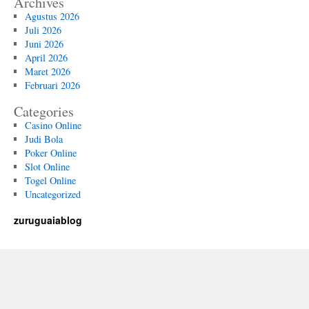
Archives
Agustus 2026
Juli 2026
Juni 2026
April 2026
Maret 2026
Februari 2026
Categories
Casino Online
Judi Bola
Poker Online
Slot Online
Togel Online
Uncategorized
zuruguaiablog