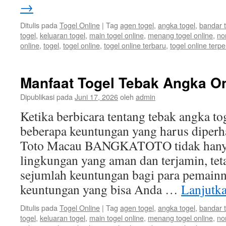
→
Ditulis pada
Togel Online
|
Tag
agen togel
,
angka togel
,
bandar 
togel
,
keluaran togel
,
main togel online
,
menang togel online
,
no
online
,
togel
,
togel online
,
togel online terbaru
,
togel online terp
Manfaat Togel Tebak Angka On
Dipublikasi pada
Juni 17, 2026
oleh
admin
Ketika berbicara tentang tebak angka tog
beberapa keuntungan yang harus diperha
Toto Macau BANGKATOTO tidak hany
lingkungan yang aman dan terjamin, te
sejumlah keuntungan bagi para pemainn
keuntungan yang bisa Anda …
Lanjutk
Ditulis pada
Togel Online
|
Tag
agen togel
,
angka togel
,
bandar 
togel
,
keluaran togel
,
main togel online
,
menang togel online
,
no