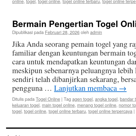
online
,
togel
,
togel online
,
togel online terbaru
,
togel online terp
Bermain Pengertian Togel Onl
Dipublikasi pada
Februari 28, 2026
oleh
admin
Jika Anda seorang pemain togel yang ra
familiar dengan keuntungan bermain tog
cara untuk mendapatkan keuntungan dar
meskipun sebenarnya peluangnya lebih k
sendiri telah dibanjirkan sekarang, be
pengguna …
Lanjutkan membaca
→
Ditulis pada
Togel Online
|
Tag
agen togel
,
angka togel
,
bandar 
keluaran togel
,
main togel online
,
menang togel online
,
nomor to
togel
,
togel online
,
togel online terbaru
,
togel online terpercaya
|