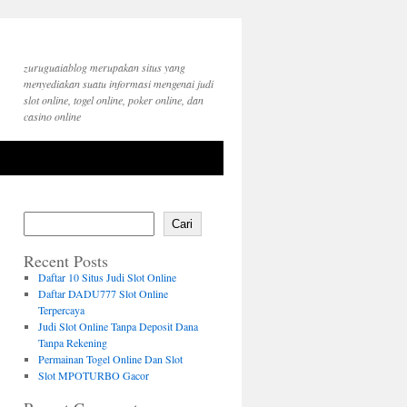
zuruguaiablog merupakan situs yang
menyediakan suatu informasi mengenai judi
slot online, togel online, poker online, dan
casino online
Cari
Recent Posts
Daftar 10 Situs Judi Slot Online
Daftar DADU777 Slot Online
Terpercaya
Judi Slot Online Tanpa Deposit Dana
Tanpa Rekening
Permainan Togel Online Dan Slot
Slot MPOTURBO Gacor