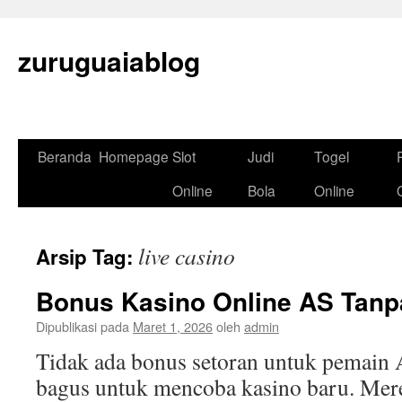
Langsung
ke
zuruguaiablog
isi
Beranda
Homepage
Slot
Judi
Togel
Online
Bola
Online
live casino
Arsip Tag:
Bonus Kasino Online AS Tanp
Dipublikasi pada
Maret 1, 2026
oleh
admin
Tidak ada bonus setoran untuk pemain 
bagus untuk mencoba kasino baru. Mere