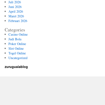
Juli 2026
Juni 2026
April 2026
Maret 2026
Februari 2026
Categories
Casino Online
Judi Bola
Poker Online
Slot Online
Togel Online
Uncategorized
zuruguaiablog