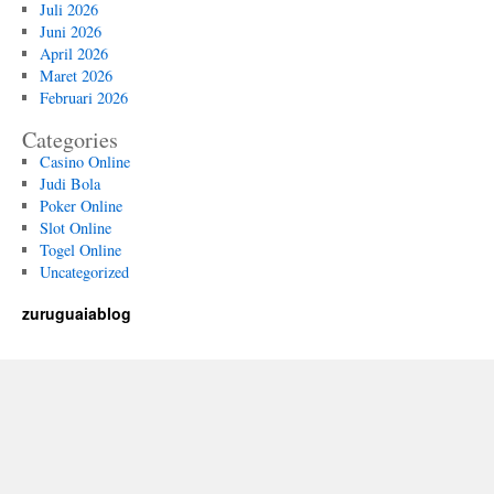
Juli 2026
Juni 2026
April 2026
Maret 2026
Februari 2026
Categories
Casino Online
Judi Bola
Poker Online
Slot Online
Togel Online
Uncategorized
zuruguaiablog