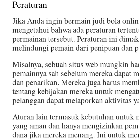
Peraturan
Jika Anda ingin bermain judi bola onlin
mengetahui bahwa ada peraturan tertent
permainan tersebut. Peraturan ini dima
melindungi pemain dari penipuan dan 
Misalnya, sebuah situs web mungkin h
pemainnya sah sebelum mereka dapat m
dan penarikan. Mereka juga harus mem
tentang kebijakan mereka untuk mengat
pelanggan dapat melaporkan aktivitas 
Aturan lain termasuk kebutuhan untuk
yang aman dan hanya mengizinkan pem
dana jika mereka menang. Ini untuk m