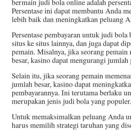
bermain judi bola online adalah persen
Persentase ini dapat membantu Anda m
lebih baik dan meningkatkan peluang 
Persentase pembayaran untuk judi bola b
situs ke situs lainnya, dan juga dapat di
pemain. Misalnya, jika seorang pemain
besar, kasino dapat mengurangi jumlah
Selain itu, jika seorang pemain memen
jumlah besar, kasino dapat meningkatka
pembayarannya. Ini terutama berlaku un
merupakan jenis judi bola yang populer
Untuk memaksimalkan peluang Anda u
harus memilih strategi taruhan yang di