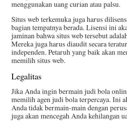
menggunakan uang curian atau palsu.
Situs web terkemuka juga harus dilisens
bagian tempatnya berada. Lisensi ini 
jaminan bahwa situs web tersebut adal
Mereka juga harus diaudit secara teratu
independen. Petaruh yang baik akan menca
memilih situs web.
Legalitas
Jika Anda ingin bermain judi bola onli
memilih agen judi bola terpercaya. Ini
Anda tidak bermain-main dengan perusa
juga akan mencegah Anda kehilangan u