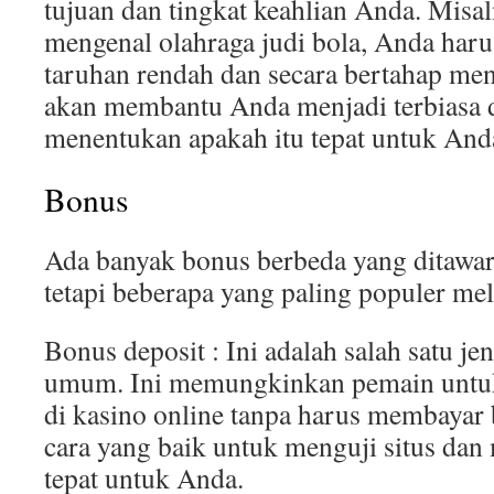
tujuan dan tingkat keahlian Anda. Misal
mengenal olahraga judi bola, Anda har
taruhan rendah dan secara bertahap men
akan membantu Anda menjadi terbiasa 
menentukan apakah itu tepat untuk And
Bonus
Ada banyak bonus berbeda yang ditawark
tetapi beberapa yang paling populer mel
Bonus deposit : Ini adalah salah satu je
umum. Ini memungkinkan pemain untuk
di kasino online tanpa harus membayar b
cara yang baik untuk menguji situs dan 
tepat untuk Anda.