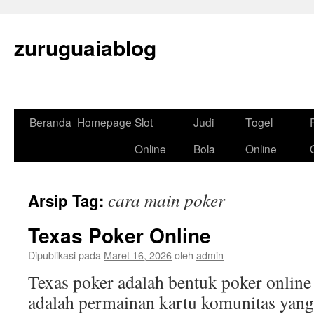
Langsung
ke
zuruguaiablog
isi
Beranda
Homepage
Slot
Judi
Togel
Online
Bola
Online
cara main poker
Arsip Tag:
Texas Poker Online
Dipublikasi pada
Maret 16, 2026
oleh
admin
Texas poker adalah bentuk poker online 
adalah permainan kartu komunitas yang