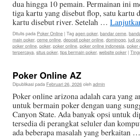
dua hingga 10 pemain. Permainan ini m
tiga kartu yang disebut flop, satu kartu 
kartu disebut river. Setelah …
Lanjutk
Ditulis pada
Poker Online
|
Tag
agen poker
,
bandar ceme
,
banda
main poker
,
ceme online
,
deposit poker online
,
dominoqq
,
judi p
poker online
,
poker
,
poker online
,
poker online indonesia
,
poker 
terpercaya
,
situs poker
,
tips bermain poker
,
website poker
|
Ting
Poker Online AZ
Dipublikasi pada
Februari 26, 2026
oleh
admin
Poker online arizona adalah cara yang 
untuk bermain poker dengan uang sung
Canyon State. Ada banyak opsi untuk dip
tersedia di perangkat seluler dan komp
ada beberapa masalah yang berkaitan 